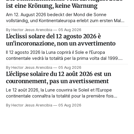
könyvei és a hagyatéka.
ist eine Krönung, keine Warnung
Am 12. August 2026 bedeckt der Mond die Sonne
vollständig, und Kontinentaleuropa erlebt zum ersten Mal
seit 1999 die Totalität. Fast jede Anleitung rät, an diesem
By Hector Jesus Arencibia
05 Aug 2026
Tag nichts zu tun. Das Symbol sagt das Gegenteil: Die
L'eclissi solare del 12 agosto 2026 è
Korona zeigt sich nur, wenn das Gesicht verdeckt ist.
un'incoronazione, non un avvertimento
Il 12 agosto 2026 la Luna coprirà il Sole e l'Europa
continentale vedrà la totalità per la prima volta dal 1999.
Quasi tutte le guide di manifestazione consigliano di
By Hector Jesus Arencibia
05 Aug 2026
astenersi quel giorno. Il simbolismo dice il contrario: la
L'éclipse solaire du 12 août 2026 est un
corona appare solo quando il volto viene nascosto.
couronnement, pas un avertissement
Le 12 août 2026, la Lune couvrira le Soleil et l'Europe
continentale connaîtra la totalité pour la première fois
depuis 1999. Presque tous les guides de manifestation
By Hector Jesus Arencibia
05 Aug 2026
conseillent de s'abstenir ce jour-là. Le symbolisme dit
l'inverse : la couronne n'apparaît que si le visage est
masqué.