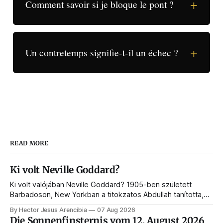
+
Comment savoir si je bloque le pont ?
+
Un contretemps signifie-t-il un échec ?
READ MORE
Ki volt Neville Goddard?
Ki volt valójában Neville Goddard? 1905-ben született
Barbadoson, New Yorkban a titokzatos Abdullah tanította,
és belőle lett a feltételezés törvényének és a modern
By Hector Jesus Arencibia
07 Aug 2026
manifesztálásnak a mestere. Íme az élete, a tanítói, a
Die Sonnenfinsternis vom 12. August 2026