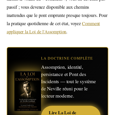
passif ; vous devenez disponible aux chemins
inattendus que le pont emprunte presque toujours. Pour
la pratique quotidienne de cet état, voyez
Comment
appliquer la Loi de l'Assomption
.
LA DOCTRINE COMPLÈTE
Assomption, identité,
persistance et Pont des
Incidents — tout le système
de Neville réuni pour le
lecteur moderne.
Lire La Loi de