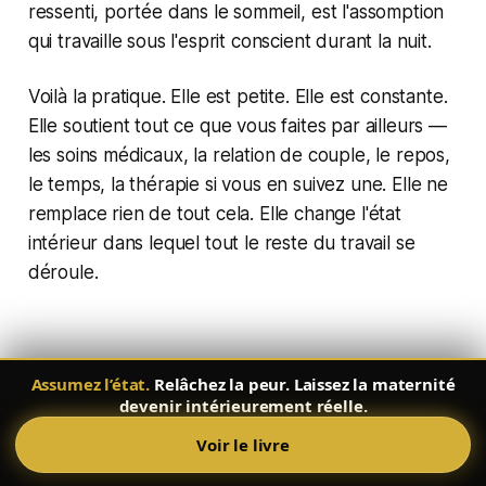
ressenti, portée dans le sommeil, est l'assomption
qui travaille sous l'esprit conscient durant la nuit.
Voilà la pratique. Elle est petite. Elle est constante.
Elle soutient tout ce que vous faites par ailleurs —
les soins médicaux, la relation de couple, le repos,
le temps, la thérapie si vous en suivez une. Elle ne
remplace rien de tout cela. Elle change l'état
intérieur dans lequel tout le reste du travail se
déroule.
Idées fausses courantes sur la
Assumez l’état.
Relâchez la peur. Laissez la maternité
manifestation d'une grossesse
devenir intérieurement réelle.
Voir le livre
Idée fausse 1 : Si vous croyiez vraiment, vous