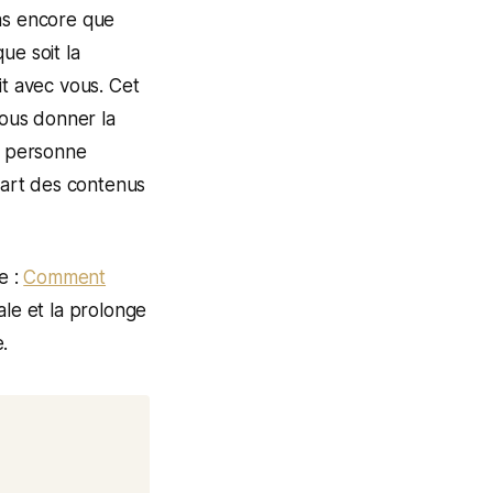
pas encore que
ue soit la
it avec vous. Cet
vous donner la
a personne
upart des contenus
e :
Comment
ale et la prolonge
.