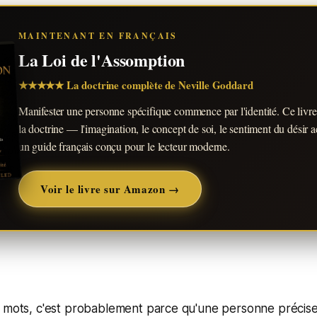
MAINTENANT EN FRANÇAIS
La Loi de l'Assomption
★★★★★ La doctrine complète de Neville Goddard
Manifester une personne spécifique commence par l'identité. Ce livre
la doctrine — l'imagination, le concept de soi, le sentiment du dési
un guide français conçu pour le lecteur moderne.
Voir le livre sur Amazon →
s mots, c'est probablement parce qu'une personne précis