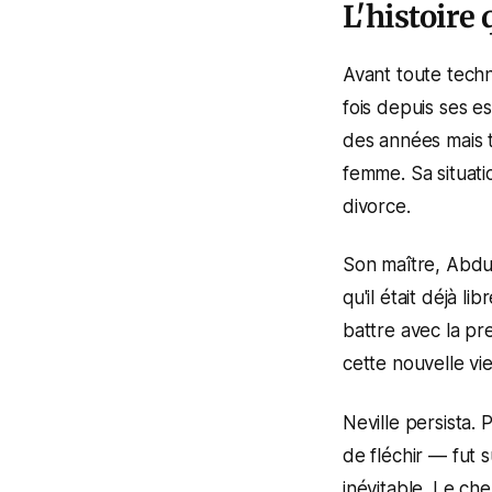
L'histoire
Avant toute techn
fois depuis ses 
des années mais t
femme. Sa situati
divorce.
Son maître, Abdul
qu'il était déjà l
battre avec la p
cette nouvelle vie
Neville persista.
de fléchir — fut 
inévitable. Le che