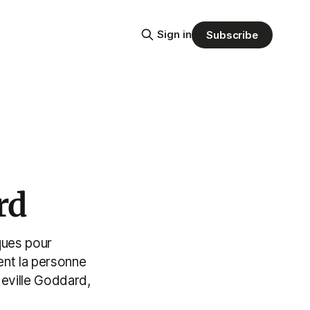
Sign in
Subscribe
rd
ques pour
ment la personne
Neville Goddard,