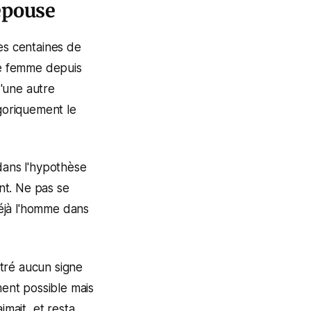
 épouse
es centaines de
re femme depuis
'une autre
égoriquement le
dans l'hypothèse
ent. Ne pas se
éjà l'homme dans
tré aucun signe
ment possible mais
imait, et resta