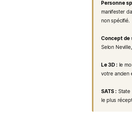
Personne spé
manifester da
non spécifié.
Concept de s
Selon Neville,
Le 3D :
le mon
votre ancien é
SATS :
State 
le plus récep