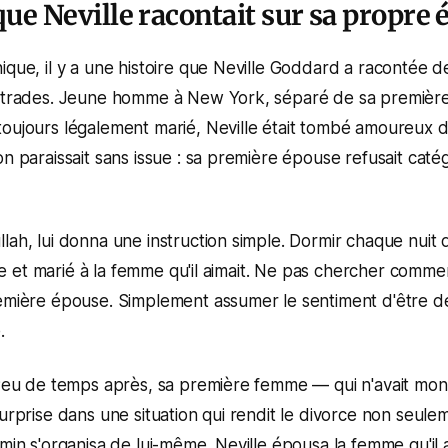
 que Neville racontait sur sa propre
ique, il y a une histoire que Neville Goddard a racontée d
estrades. Jeune homme à New York, séparé de sa premiè
oujours légalement marié, Neville était tombé amoureux d
on paraissait sans issue : sa première épouse refusait cat
lah, lui donna une instruction simple. Dormir chaque nuit 
ibre et marié à la femme qu'il aimait. Ne pas chercher comm
remière épouse. Simplement assumer le sentiment d'être d
.
 Peu de temps après, sa première femme — qui n'avait mon
surprise dans une situation qui rendit le divorce non seule
min s'organisa de lui-même. Neville épousa la femme qu'il a