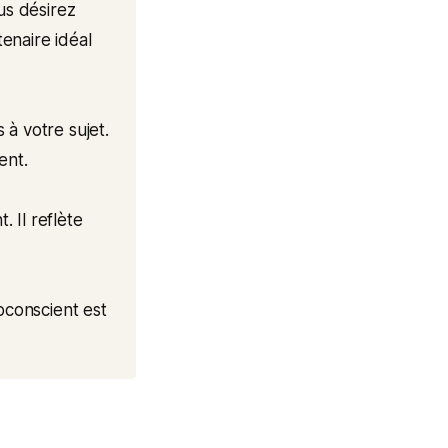
s désirez
tenaire idéal
à votre sujet.
ent.
 Il reflète
bconscient est