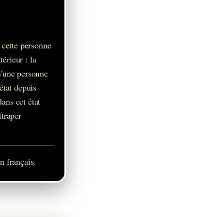
 cette personne
érieur : la
qu'une personne
état depuis
dans cet état
ttraper
n français.