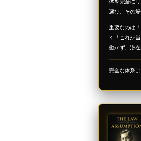
体を完全にリ
選び、その場
重要なのは「
く「これが当
働かず、潜在
完全な体系は