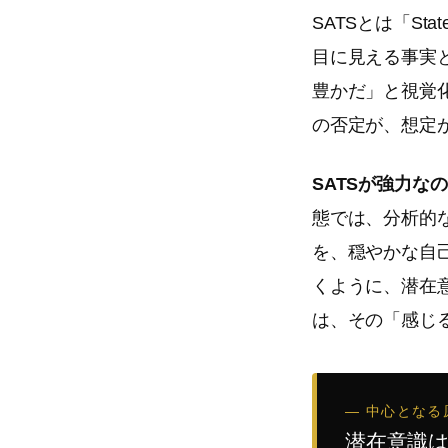
SATSとは「St
目に見える事実
豊かだ」と視覚
の否定が、想定
SATSが強力な
態では、分析的
を、穏やかな自
くように、潜在
は、その「感じ
— 中心となる
潜在意識