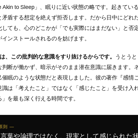
ate Akin to Sleep」、眠りに近い状態の略です。起き
と矛盾する想定を絶えず拒否します。だから日中にどれ
化しても、心のどこかが「でも実際にはまだない」と否
がインストールされるのを妨げます。
のは、この批判的な意識をすり抜けるからです。
うとうと
な判断が働かず、暗示がそのまま潜在意識に届きます。
己催眠のような状態だと表現しました。彼の著作『感情
意識は「考えたこと」ではなく「感じたこと」を受け入れ
る」を最も深く行える時間です。
原則 —
は言葉や論理ではなく、現実として感じられた