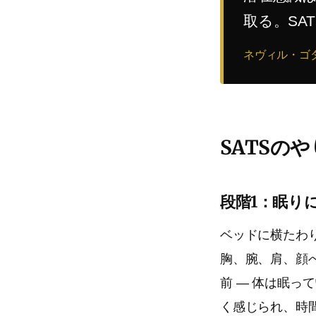
取る。SA
ネヴィル・ゴ
SATSの
段階1：眠り
ベッドに横たわ
胸、腕、肩、顔
前 — 体は眠
く感じられ、時