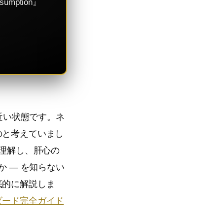
mption』
近い状態です。ネ
のと考えていまし
け理解し、肝心の
 — を知らない
底的に解説しま
ダード完全ガイド