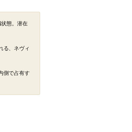
識状態。潜在
れる、ネヴィ
内側で占有す