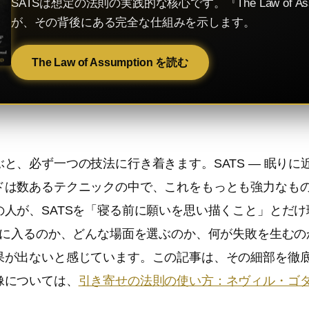
SATSは想定の法則の実践的な核心です。『The Law of Assu
が、その背後にある完全な仕組みを示します。
The Law of Assumption を読む
と、必ず一つの技法に行き着きます。SATS — 眠りに
ドは数あるテクニックの中で、これをもっとも強力なも
の人が、SATSを「寝る前に願いを思い描くこと」とだ
態に入るのか、どんな場面を選ぶのか、何が失敗を生むのか
果が出ないと感じています。この記事は、その細部を徹
像については、
引き寄せの法則の使い方：ネヴィル・ゴ
。