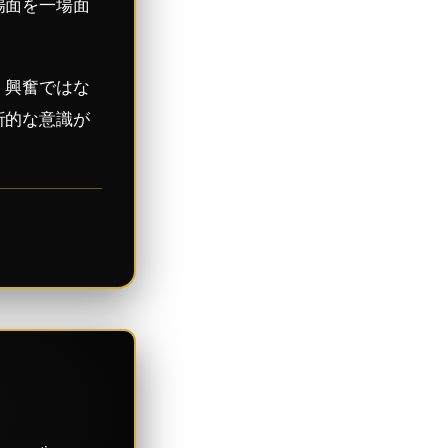
場面を一場面
、興奮ではな
析的な意識が