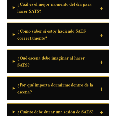
¿Cuál es el mejor momento del día para
hacer SATS?
¿Cómo saber si estoy haciendo SATS
correctamente?
¿Qué escena debo imaginar al hacer
SATS?
¿Por qué importa dormirme dentro de la
escena?
¿Cuánto debe durar una sesión de SATS?