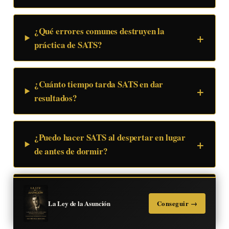
¿Qué errores comunes destruyen la
práctica de SATS?
¿Cuánto tiempo tarda SATS en dar
resultados?
¿Puedo hacer SATS al despertar en lugar
de antes de dormir?
¿Qué hago si me duermo antes de
completar la escena?
La Ley de la Asunción
Conseguir →