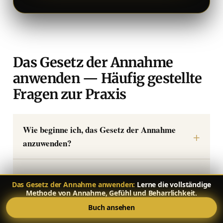
Das Gesetz der Annahme
anwenden — Häufig gestellte
Fragen zur Praxis
Wie beginne ich, das Gesetz der Annahme
anzuwenden?
Wie oft sollte ich üben?
Das Gesetz der Annahme anwenden:
Lerne die vollständige
Methode von Annahme, Gefühl und Beharrlichkeit.
Buch ansehen
Was, wenn ich nichts fühle, wenn ich