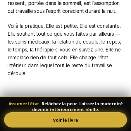
ressenti, portée dans le sommeil, est l'assomption
qui travaille sous l'esprit conscient durant la nuit.
Voilà la pratique. Elle est petite. Elle est constante.
Elle soutient tout ce que vous faites par ailleurs —
les soins médicaux, la relation de couple, le repos,
le temps, la thérapie si vous en suivez une. Elle ne
remplace rien de tout cela. Elle change l'état
intérieur dans lequel tout le reste du travail se
déroule.
Idées fausses courantes sur la
Assumez l’état.
Relâchez la peur. Laissez la maternité
manifestation d'une grossesse
devenir intérieurement réelle.
Voir le livre
Idée fausse 1 : Si vous croyiez vraiment, vous