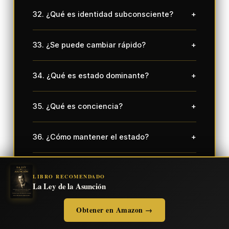
32. ¿Qué es identidad subconsciente?
+
33. ¿Se puede cambiar rápido?
+
34. ¿Qué es estado dominante?
+
35. ¿Qué es conciencia?
+
36. ¿Cómo mantener el estado?
+
37. ¿Qué es alineación?
+
LIBRO RECOMENDADO
La Ley de la Asunción
38. ¿Qué es realidad externa?
+
Obtener en Amazon →