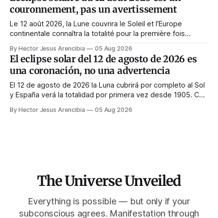
corona appare solo quando il volto viene nascosto.
couronnement, pas un avertissement
Le 12 août 2026, la Lune couvrira le Soleil et l'Europe
continentale connaîtra la totalité pour la première fois
depuis 1999. Presque tous les guides de manifestation
By Hector Jesus Arencibia
05 Aug 2026
conseillent de s'abstenir ce jour-là. Le symbolisme dit
El eclipse solar del 12 de agosto de 2026 es
l'inverse : la couronne n'apparaît que si le visage est
una coronación, no una advertencia
masqué.
El 12 de agosto de 2026 la Luna cubrirá por completo al Sol
y España verá la totalidad por primera vez desde 1905. Casi
toda la enseñanza de manifestación aconseja no hacer
By Hector Jesus Arencibia
05 Aug 2026
nada ese día. El simbolismo dice lo contrario: la corona del
Sol solo se ve cuando su rostro queda tapado.
The Universe Unveiled
Everything is possible — but only if your
subconscious agrees. Manifestation through