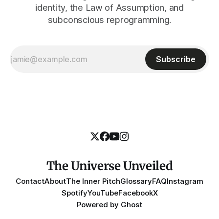
identity, the Law of Assumption, and
subconscious reprogramming.
Subscribe
The Universe Unveiled
Contact
About
The Inner Pitch
Glossary
FAQ
Instagram
Spotify
YouTube
Facebook
X
Powered by
Ghost