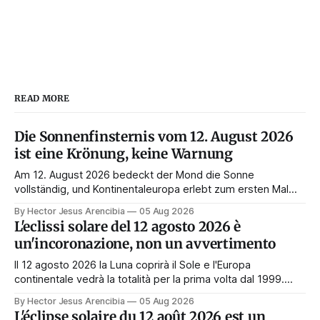
READ MORE
Die Sonnenfinsternis vom 12. August 2026
ist eine Krönung, keine Warnung
Am 12. August 2026 bedeckt der Mond die Sonne
vollständig, und Kontinentaleuropa erlebt zum ersten Mal
seit 1999 die Totalität. Fast jede Anleitung rät, an diesem
By Hector Jesus Arencibia
05 Aug 2026
Tag nichts zu tun. Das Symbol sagt das Gegenteil: Die
L'eclissi solare del 12 agosto 2026 è
Korona zeigt sich nur, wenn das Gesicht verdeckt ist.
un'incoronazione, non un avvertimento
Il 12 agosto 2026 la Luna coprirà il Sole e l'Europa
continentale vedrà la totalità per la prima volta dal 1999.
Quasi tutte le guide di manifestazione consigliano di
By Hector Jesus Arencibia
05 Aug 2026
astenersi quel giorno. Il simbolismo dice il contrario: la
L'éclipse solaire du 12 août 2026 est un