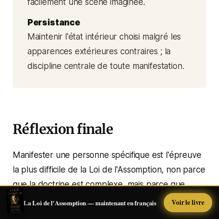
facilement une scène imaginée.
Persistance
Maintenir l'état intérieur choisi malgré les
apparences extérieures contraires ; la
discipline centrale de toute manifestation.
Réflexion finale
Manifester une personne spécifique est l'épreuve
la plus difficile de la Loi de l'Assomption, non parce
que la doctrine est complexe, mais parce que
l'attachement émotionnel rend la persistance
Voir le livre
La Loi de l'Assomption — maintenant en français
presque insupportable. Vous voulez vérifier. Vous